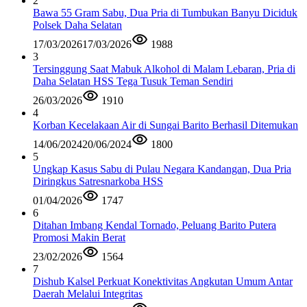
2
Bawa 55 Gram Sabu, Dua Pria di Tumbukan Banyu Diciduk
Polsek Daha Selatan
17/03/2026
17/03/2026
1988
3
Tersinggung Saat Mabuk Alkohol di Malam Lebaran, Pria di
Daha Selatan HSS Tega Tusuk Teman Sendiri
26/03/2026
1910
4
Korban Kecelakaan Air di Sungai Barito Berhasil Ditemukan
14/06/2024
20/06/2024
1800
5
Ungkap Kasus Sabu di Pulau Negara Kandangan, Dua Pria
Diringkus Satresnarkoba HSS
01/04/2026
1747
6
Ditahan Imbang Kendal Tornado, Peluang Barito Putera
Promosi Makin Berat
23/02/2026
1564
7
Dishub Kalsel Perkuat Konektivitas Angkutan Umum Antar
Daerah Melalui Integritas