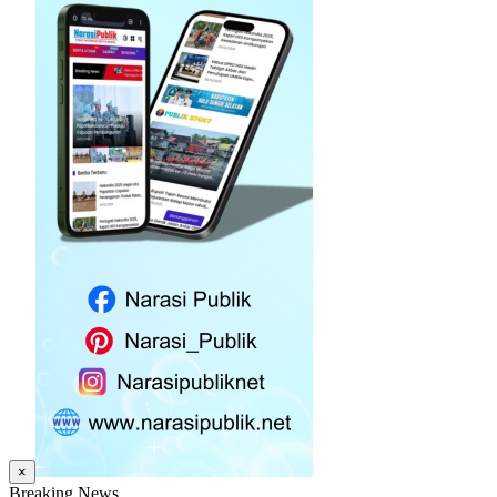
×
Breaking News