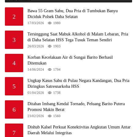
Bawa 55 Gram Sabu, Dua Pria di Tumbukan Banyu
2
Diciduk Polsek Daha Selatan
17/03/2026
1980
Tersinggung Saat Mabuk Alkohol di Malam Lebaran, Pria
3
di Daha Selatan HSS Tega Tusuk Teman Sendiri
26/03/2026
1903
Korban Kecelakaan Air di Sungai Barito Berhasil
4
Ditemukan
14/06/2024
1794
Ungkap Kasus Sabu di Pulau Negara Kandangan, Dua Pria
5
Diringkus Satresnarkoba HSS
01/04/2026
1738
Ditahan Imbang Kendal Tornado, Peluang Barito Putera
6
Promosi Makin Berat
23/02/2026
1560
Dishub Kalsel Perkuat Konektivitas Angkutan Umum Antar
7
Daerah Melalui Integritas