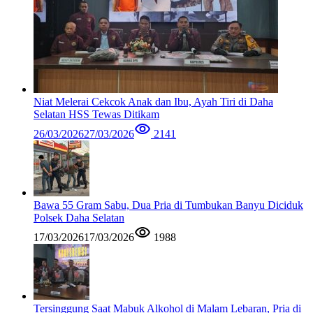
Niat Melerai Cekcok Anak dan Ibu, Ayah Tiri di Daha
Selatan HSS Tewas Ditikam
26/03/2026
27/03/2026
2141
Bawa 55 Gram Sabu, Dua Pria di Tumbukan Banyu Diciduk
Polsek Daha Selatan
17/03/2026
17/03/2026
1988
Tersinggung Saat Mabuk Alkohol di Malam Lebaran, Pria di