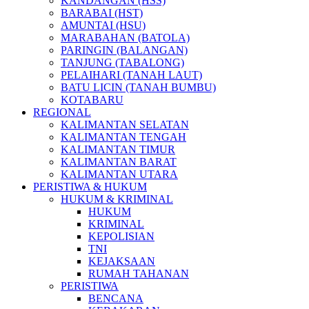
KANDANGAN (HSS)
BARABAI (HST)
AMUNTAI (HSU)
MARABAHAN (BATOLA)
PARINGIN (BALANGAN)
TANJUNG (TABALONG)
PELAIHARI (TANAH LAUT)
BATU LICIN (TANAH BUMBU)
KOTABARU
REGIONAL
KALIMANTAN SELATAN
KALIMANTAN TENGAH
KALIMANTAN TIMUR
KALIMANTAN BARAT
KALIMANTAN UTARA
PERISTIWA & HUKUM
HUKUM & KRIMINAL
HUKUM
KRIMINAL
KEPOLISIAN
TNI
KEJAKSAAN
RUMAH TAHANAN
PERISTIWA
BENCANA