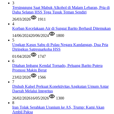
3
Tersinggung Saat Mabuk Alkohol di Malam Lebaran, Pria di
Daha Selatan HSS Tega Tusuk Teman Sendiri
26/03/2026
1911
4
Korban Kecelakaan Air di Sungai Barito Berhasil Ditemukan
14/06/2024
20/06/2024
1800
5
Ungkap Kasus Sabu di Pulau Negara Kandangan, Dua Pria
Diringkus Satresnarkoba HSS
01/04/2026
1747
6
Ditahan Imbang Kendal Tornado, Peluang Barito Putera
Promosi Makin Berat
23/02/2026
1566
7
Dishub Kalsel Perkuat Konektivitas Angkutan Umum Antar
Daerah Melalui Integritas
26/02/2026
16/05/2026
1300
8
Iran Tolak Serahkan Uranium ke AS, Trump: Kami Akan
Ambil Paksa