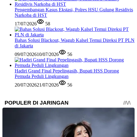
Pengembangan Kasus Ekstasi, Polres HSU Gulung Residivis
Narkoba di HST
17/07/2026
58
Bahas Solusi Blackout, Wagub Kalsel Temui Direksi PT PLN
di Jakarta
09/07/2026
10/07/2026
56
Hadiri Grand Final Pepelingasih, Bupati HSS Dorong
Pemuda Peduli Lingkungan
20/07/2026
21/07/2026
56