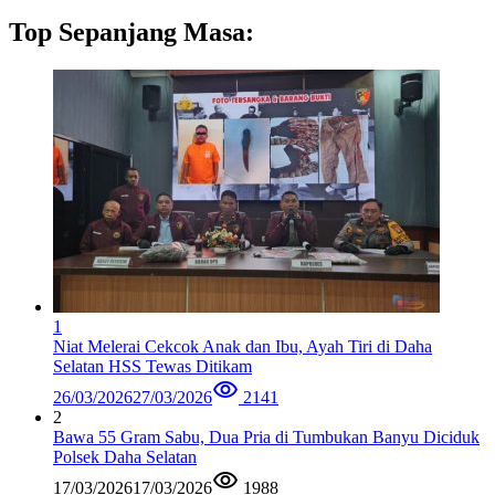
Top Sepanjang Masa:
1
Niat Melerai Cekcok Anak dan Ibu, Ayah Tiri di Daha
Selatan HSS Tewas Ditikam
26/03/2026
27/03/2026
2141
2
Bawa 55 Gram Sabu, Dua Pria di Tumbukan Banyu Diciduk
Polsek Daha Selatan
17/03/2026
17/03/2026
1988