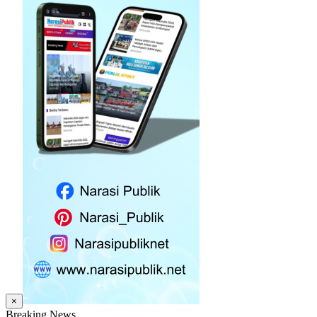
×
Breaking News