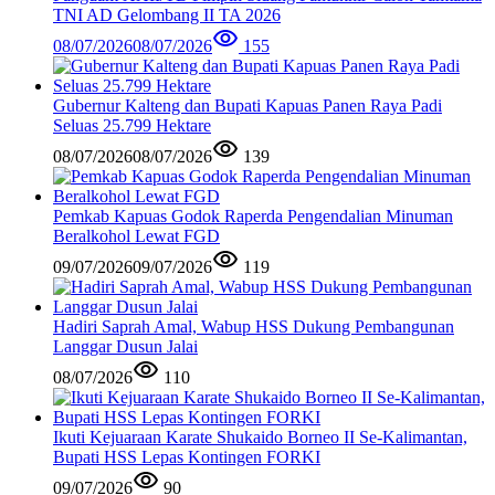
TNI AD Gelombang II TA 2026
08/07/2026
08/07/2026
155
Gubernur Kalteng dan Bupati Kapuas Panen Raya Padi
Seluas 25.799 Hektare
08/07/2026
08/07/2026
139
Pemkab Kapuas Godok Raperda Pengendalian Minuman
Beralkohol Lewat FGD
09/07/2026
09/07/2026
119
Hadiri Saprah Amal, Wabup HSS Dukung Pembangunan
Langgar Dusun Jalai
08/07/2026
110
Ikuti Kejuaraan Karate Shukaido Borneo II Se-Kalimantan,
Bupati HSS Lepas Kontingen FORKI
09/07/2026
90