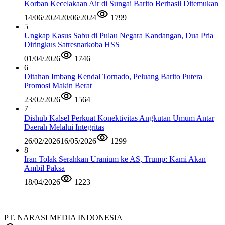
Korban Kecelakaan Air di Sungai Barito Berhasil Ditemukan
14/06/2024
20/06/2024
1799
5
Ungkap Kasus Sabu di Pulau Negara Kandangan, Dua Pria
Diringkus Satresnarkoba HSS
01/04/2026
1746
6
Ditahan Imbang Kendal Tornado, Peluang Barito Putera
Promosi Makin Berat
23/02/2026
1564
7
Dishub Kalsel Perkuat Konektivitas Angkutan Umum Antar
Daerah Melalui Integritas
26/02/2026
16/05/2026
1299
8
Iran Tolak Serahkan Uranium ke AS, Trump: Kami Akan
Ambil Paksa
18/04/2026
1223
PT. NARASI MEDIA INDONESIA