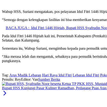
Wabup HSS, Suriani mengatakan, pos pelayanan Idul Fitri 1446 Hijr
“Semoga dengan kelengkapan fasilitas ini bisa memberikan kenyaman
BACA JUGA :
Idul Fitri 1446 Hijriah, Bupati HSS Syafrudin 
Pada Idul Fitri 1446 Hijriah kali ini, Pemerintah Kabupaten (Pemk
Selatan, dan Kalumpang.
Sementara itu, Wabup Suriani, mengimbau kepada para pemudik untuk t
“Jika merasa lelah dan mengantuk, sebaiknya para pemudik beristirah
pungkasnya.
Tag:
Arus Mudik Lebaran
Hari Raya Idul Fitri
Lebaran Idul Fitri
Pok
Penulis: Rey
Editor: Van
Sumber Berita
Bupati HSS Kunjungi Pasar Kuliner Ramadhan, Pedagang Puas Atas 