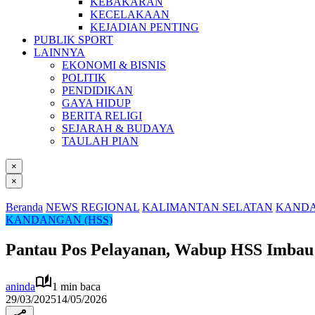
KEBAKARAN
KECELAKAAN
KEJADIAN PENTING
PUBLIK SPORT
LAINNYA
EKONOMI & BISNIS
POLITIK
PENDIDIKAN
GAYA HIDUP
BERITA RELIGI
SEJARAH & BUDAYA
TAULAH PIAN
×
×
Beranda
NEWS
REGIONAL
KALIMANTAN SELATAN
KANDA
KANDANGAN (HSS)
Pantau Pos Pelayanan, Wabup HSS Imbau 
aninda
1 min baca
29/03/2025
14/05/2026