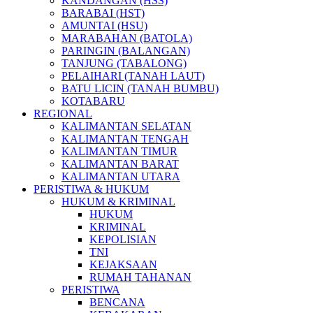
KANDANGAN (HSS)
BARABAI (HST)
AMUNTAI (HSU)
MARABAHAN (BATOLA)
PARINGIN (BALANGAN)
TANJUNG (TABALONG)
PELAIHARI (TANAH LAUT)
BATU LICIN (TANAH BUMBU)
KOTABARU
REGIONAL
KALIMANTAN SELATAN
KALIMANTAN TENGAH
KALIMANTAN TIMUR
KALIMANTAN BARAT
KALIMANTAN UTARA
PERISTIWA & HUKUM
HUKUM & KRIMINAL
HUKUM
KRIMINAL
KEPOLISIAN
TNI
KEJAKSAAN
RUMAH TAHANAN
PERISTIWA
BENCANA