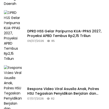
DPRD HSS Gelar Paripurna KUA-PPAS 2027,
Proyeksi APBD Tembus Rp2,15 Triliun
09/07/2026
85
Respons Video Viral Asusila Anak, Polres
HSU Tegaskan Penyidikan Berjalan dan
Lindungi Korban
07/07/2026
82