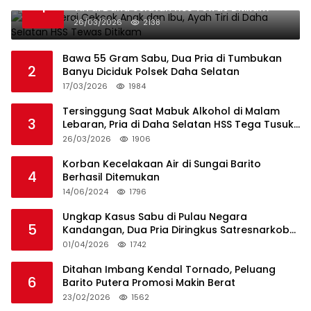
1
Tiri di Daha Selatan HSS Tewas Ditikam
26/03/2026
2138
Bawa 55 Gram Sabu, Dua Pria di Tumbukan
2
Banyu Diciduk Polsek Daha Selatan
17/03/2026
1984
Tersinggung Saat Mabuk Alkohol di Malam
3
Lebaran, Pria di Daha Selatan HSS Tega Tusuk
Teman Sendiri
26/03/2026
1906
Korban Kecelakaan Air di Sungai Barito
4
Berhasil Ditemukan
14/06/2024
1796
Ungkap Kasus Sabu di Pulau Negara
5
Kandangan, Dua Pria Diringkus Satresnarkoba
HSS
01/04/2026
1742
Ditahan Imbang Kendal Tornado, Peluang
6
Barito Putera Promosi Makin Berat
23/02/2026
1562