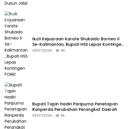
Ikuti Kejuaraan Karate Shukaido Borneo II
Se-Kalimantan, Bupati HSS Lepas Kontingen
FORKI
09/07/2026
88
Bupati Tapin Hadiri Paripurna Penetapan
Ranperda Perubahan Perangkat Daerah
08/07/2026
85