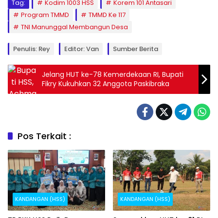
Tag:
Kodim 1003 HSS
Korem 101 Antasari
Program TMMD
TMMD Ke 117
TNI Manunggal Membangun Desa
Penulis: Rey
Editor: Van
Sumber Berita
Jelang HUT ke-78 Kemerdekaan RI, Bupati
Fikry Kukuhkan 32 Anggota Paskibraka
Pos Terkait :
KANDANGAN (HSS)
KANDANGAN (HSS)