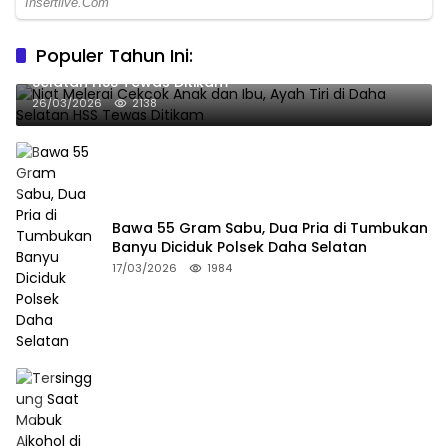
Populer Tahun Ini:
Niat Melerai Cekcok Anak dan Ibu, Ayah Tiri di Daha
Selatan HSS Tewas Ditikam
26/03/2026
2138
Bawa 55 Gram Sabu, Dua Pria di Tumbukan
Banyu Diciduk Polsek Daha Selatan
17/03/2026
1984