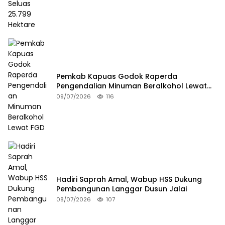
Pemkab Kapuas Godok Raperda
Pengendalian Minuman Beralkohol Lewat
FGD
09/07/2026
116
Hadiri Saprah Amal, Wabup HSS Dukung
Pembangunan Langgar Dusun Jalai
08/07/2026
107