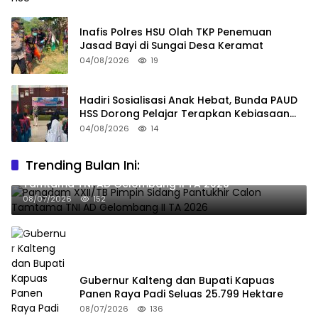
Inafis Polres HSU Olah TKP Penemuan
Jasad Bayi di Sungai Desa Keramat
04/08/2026
19
Hadiri Sosialisasi Anak Hebat, Bunda PAUD
HSS Dorong Pelajar Terapkan Kebiasaan
Baik
04/08/2026
14
Trending Bulan Ini:
Pangdam XXII/TB Pimpin Sidang Pantukhir Calon
Tamtama TNI AD Gelombang II TA 2026
08/07/2026
152
Gubernur Kalteng dan Bupati Kapuas
Panen Raya Padi Seluas 25.799 Hektare
08/07/2026
136