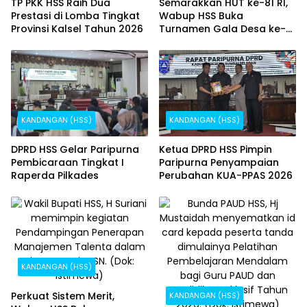
TP PKK HSS Raih Dua
Semarakkan HUT ke-81 RI,
Prestasi di Lomba Tingkat
Wabup HSS Buka
Provinsi Kalsel Tahun 2026
Turnamen Gala Desa ke-
XII se-Bamban
KANDANGAN (HSS)
KANDANGAN (HSS)
DPRD HSS Gelar Paripurna
Ketua DPRD HSS Pimpin
Pembicaraan Tingkat I
Paripurna Penyampaian
Raperda Pilkades
Perubahan KUA-PPAS 2026
KANDANGAN (HSS)
Perkuat Sistem Merit,
KANDANGAN (HSS)