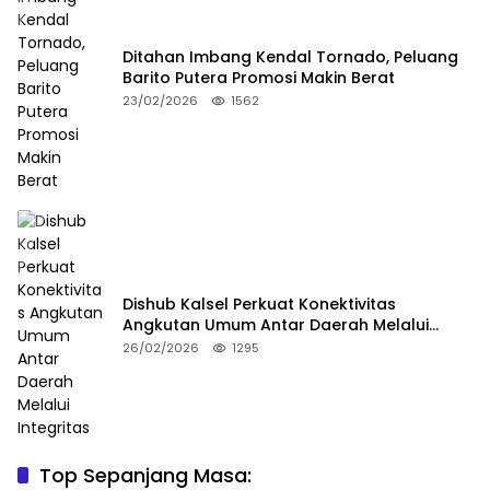
Ditahan Imbang Kendal Tornado, Peluang
Barito Putera Promosi Makin Berat
23/02/2026
1562
Dishub Kalsel Perkuat Konektivitas
Angkutan Umum Antar Daerah Melalui
Integritas
26/02/2026
1295
Top Sepanjang Masa:
Niat Melerai Cekcok Anak dan Ibu, Ayah