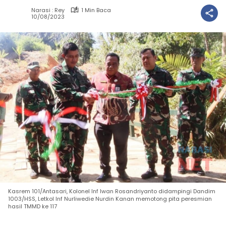
Narasi : Rey
1 Min Baca
10/08/2023
Kasrem 101/Antasari, Kolonel Inf Iwan Rosandriyanto didampingi Dandim
1003/HSS, Letkol Inf Nurliwedie Nurdin Kanan memotong pita peresmian
hasil TMMD ke 117