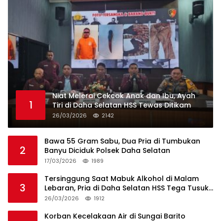
Niat Melerai Cekcok Anak dan Ibu, Ayah
1
Tiri di Daha Selatan HSS Tewas Ditikam
26/03/2026
2142
Bawa 55 Gram Sabu, Dua Pria di Tumbukan
2
Banyu Diciduk Polsek Daha Selatan
17/03/2026
1989
Tersinggung Saat Mabuk Alkohol di Malam
3
Lebaran, Pria di Daha Selatan HSS Tega Tusuk
Teman Sendiri
26/03/2026
1912
Korban Kecelakaan Air di Sungai Barito