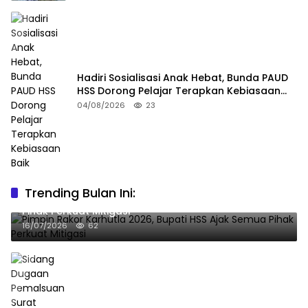
Hadiri Sosialisasi Anak Hebat, Bunda PAUD
HSS Dorong Pelajar Terapkan Kebiasaan
Baik
04/08/2026
23
Trending Bulan Ini:
Pimpin Rakor Karhutla 2026, Bupati HSS Ajak Semua
Pihak Perkuat Mitigasi
16/07/2026
62