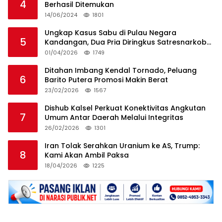
4
Berhasil Ditemukan
14/06/2024
1801
Ungkap Kasus Sabu di Pulau Negara
5
Kandangan, Dua Pria Diringkus Satresnarkoba
HSS
01/04/2026
1749
Ditahan Imbang Kendal Tornado, Peluang
6
Barito Putera Promosi Makin Berat
23/02/2026
1567
Dishub Kalsel Perkuat Konektivitas Angkutan
7
Umum Antar Daerah Melalui Integritas
26/02/2026
1301
Iran Tolak Serahkan Uranium ke AS, Trump:
8
Kami Akan Ambil Paksa
18/04/2026
1225