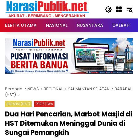
Langsung
ke
konten
BERITA UTAMA
NASIONAL
NUSANTARA
DAERAH
Beranda
NEWS
REGIONAL
KALIMANTAN SELATAN
BARABAI
(HST)
BARABAI (HST)
PERISTIWA
Dua Hari Pencarian, Marbot Masjid di
HST Ditemukan Meninggal Dunia di
Sungai Pemangkih