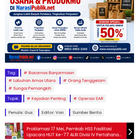
Tag:
Basarnas Banjarmasin
Labuhan Amas Utara
Orang Tenggelam
Sungai Pemangkih
Topik:
Kejadian Penting
Operasi SAR
Penulis: Gus
Editor: Van
Sumber Berita
Proklamasi 17 Mei, Pemkab HSS Fasilitasi
Upacara HUT ke-77 ALRI Divisi IV Pertahanan