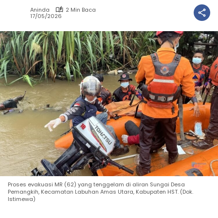
Aninda
2 Min Baca
17/05/2026
Proses evakuasi MR (62) yang tenggelam di aliran Sungai Desa
Pemangkih, Kecamatan Labuhan Amas Utara, Kabupaten HST. (Dok.
Istimewa)