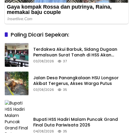
Paling Dicari Sepekan:
Terdakwa Akui Barbuk, Sidang Dugaan
Pemalsuan Surat Tanah di HSS Akan
Berlanjut Tuntutan JPU
03/08/2026
37
Jalan Desa Panangkalaan HSU Longsor
Akibat Tergerus, Akses Warga Putus
03/08/2026
35
Bupati HSS Hadiri Malam Puncak Grand
Final Duta Pariwisata 2026
04/08/2026
35