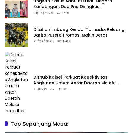
Ungkap Kasus Sabu di Pulau Negara
Kandangan, Dua Pria Diringkus
Satresnarkoba HSS
01/04/2026
1749
Ditahan Imbang Kendal Tornado, Peluang
Barito Putera Promosi Makin Berat
23/02/2026
1567
Dishub Kalsel Perkuat Konektivitas
Angkutan Umum Antar Daerah Melalui
Integritas
26/02/2026
1301
Top Sepanjang Masa: