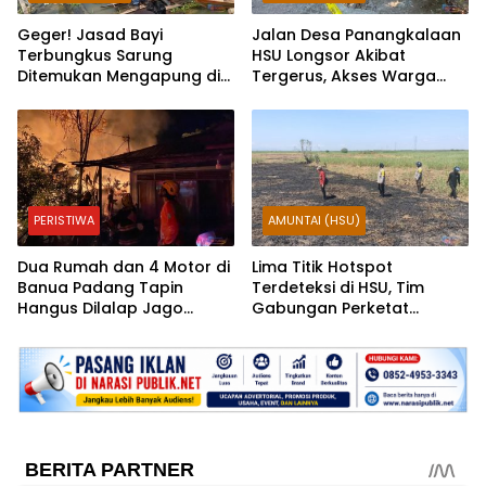
Geger! Jasad Bayi
Jalan Desa Panangkalaan
Terbungkus Sarung
HSU Longsor Akibat
Ditemukan Mengapung di
Tergerus, Akses Warga
Sungai HSU
Putus
PERISTIWA
AMUNTAI (HSU)
Dua Rumah dan 4 Motor di
Lima Titik Hotspot
Banua Padang Tapin
Terdeteksi di HSU, Tim
Hangus Dilalap Jago
Gabungan Perketat
Merah
Potensi Karhutla