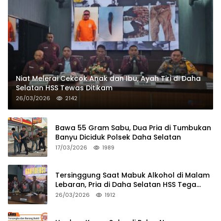
Niat Melerai Cekcok Anak dan Ibu, Ayah Tiri di Daha
Selatan HSS Tewas Ditikam
26/03/2026
2142
Bawa 55 Gram Sabu, Dua Pria di Tumbukan
Banyu Diciduk Polsek Daha Selatan
17/03/2026
1989
Tersinggung Saat Mabuk Alkohol di Malam
Lebaran, Pria di Daha Selatan HSS Tega
Tusuk Teman Sendiri
26/03/2026
1912