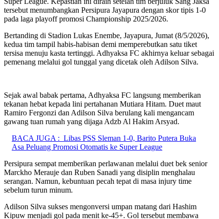
Super League. Kepastian ini diraih setelah tim berjuluk Sang Jaksa
tersebut menumbangkan Persipura Jayapura dengan skor tipis 1-0
pada laga playoff promosi Championship 2025/2026.
​Bertanding di Stadion Lukas Enembe, Jayapura, Jumat (8/5/2026),
kedua tim tampil habis-habisan demi memperebutkan satu tiket
tersisa menuju kasta tertinggi. Adhyaksa FC akhirnya keluar sebagai
pemenang melalui gol tunggal yang dicetak oleh Adilson Silva.
Sejak awal babak pertama, Adhyaksa FC langsung memberikan
tekanan hebat kepada lini pertahanan Mutiara Hitam. Duet maut
Ramiro Fergonzi dan Adilson Silva berulang kali mengancam
gawang tuan rumah yang dijaga Adzb Al Hakim Arsyad.
BACA JUGA :
Libas PSS Sleman 1-0, Barito Putera Buka
Asa Peluang Promosi Otomatis ke Super League
Persipura sempat memberikan perlawanan melalui duet bek senior
Marckho Merauje dan Ruben Sanadi yang disiplin menghalau
serangan. Namun, kebuntuan pecah tepat di masa injury time
sebelum turun minum.
Adilson Silva sukses mengonversi umpan matang dari Hashim
Kipuw menjadi gol pada menit ke-45+. Gol tersebut membawa