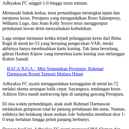
Adhyaksa FC unggul 1-0 hingga turun minum.
Memasuki babak kedua, tensi pertandingan meningkat tajam dan
menjurus keras. Persipura yang mengandalkan Reno Salampessy,
Williams Lugo, dan Jeam Kelly Sroyer terus menggempur
pertahanan lawan demi menyamakan kedudukan.
Laga sempat memanas ketika terjadi pelanggaran keras dari Bima
Ragil di menit ke-53 yang berujung pengecekan VAR, meski
akhirnya hanya membuahkan kartu kuning. Tak lama berselang,
giliran Hashim Kipuw yang menerima kartu kuning usai melanggar
Ruben Sanadi.
BACA JUGA :
Misi Selamatkan Persipura, Rahmad
Darmawan Resmi Tangani Mutiara Hitam
Adhyaksa FC nyaris menggandakan keunggulan di menit ke-72
melalui skema serangan balik cepat. Sayangnya, tendangan keras
Adilson Silva masih melenceng tipis di samping gawang Persipura.
Di sisa waktu pertandingan, anak asuh Rahmad Darmawan
melakukan gempuran total ke jantung pertahanan tim tamu. Namun,
solidnya lini belakang skuat asuhan Ade Suhendra membuat skor 1-
0 tetap bertahan hingga peluit panjang berbunyi.