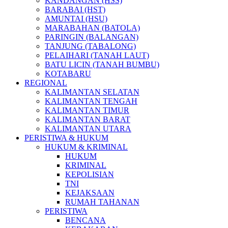
KANDANGAN (HSS)
BARABAI (HST)
AMUNTAI (HSU)
MARABAHAN (BATOLA)
PARINGIN (BALANGAN)
TANJUNG (TABALONG)
PELAIHARI (TANAH LAUT)
BATU LICIN (TANAH BUMBU)
KOTABARU
REGIONAL
KALIMANTAN SELATAN
KALIMANTAN TENGAH
KALIMANTAN TIMUR
KALIMANTAN BARAT
KALIMANTAN UTARA
PERISTIWA & HUKUM
HUKUM & KRIMINAL
HUKUM
KRIMINAL
KEPOLISIAN
TNI
KEJAKSAAN
RUMAH TAHANAN
PERISTIWA
BENCANA