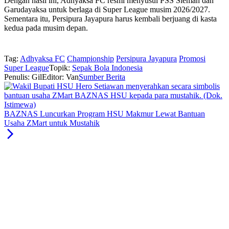
Dengan hasil ini, Adhyaksa FC resmi menyusul PSS Sleman dan
Garudayaksa untuk berlaga di Super League musim 2026/2027.
Sementara itu, Persipura Jayapura harus kembali berjuang di kasta
kedua pada musim depan.
Tag:
Adhyaksa FC
Championship
Persipura Jayapura
Promosi
Super League
Topik:
Sepak Bola Indonesia
Penulis: Gil
Editor: Van
Sumber Berita
BAZNAS Luncurkan Program HSU Makmur Lewat Bantuan
Usaha ZMart untuk Mustahik