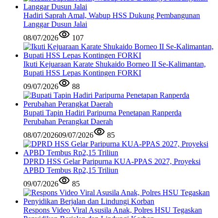
Hadiri Saprah Amal, Wabup HSS Dukung Pembangunan
Langgar Dusun Jalai
08/07/2026
107
Ikuti Kejuaraan Karate Shukaido Borneo II Se-Kalimantan,
Bupati HSS Lepas Kontingen FORKI
09/07/2026
88
Bupati Tapin Hadiri Paripurna Penetapan Ranperda
Perubahan Perangkat Daerah
08/07/2026
09/07/2026
85
DPRD HSS Gelar Paripurna KUA-PPAS 2027, Proyeksi
APBD Tembus Rp2,15 Triliun
09/07/2026
85
Respons Video Viral Asusila Anak, Polres HSU Tegaskan