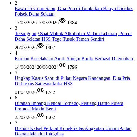
2
Bawa 55 Gram Sabu, Dua Pria di Tumbukan Banyu Diciduk
Polsek Daha Selatan
17/03/2026
17/03/2026
1984
3
Tersinggung Saat Mabuk Alkohol di Malam Lebaran, Pria di
Daha Selatan HSS Tega Tusuk Teman Sendiri
26/03/2026
1907
4
Korban Kecelakaan Air di Sungai Barito Berhasil Ditemukan
14/06/2024
20/06/2024
1796
5
Ungkap Kasus Sabu di Pulau Negara Kandangan, Dua Pria
Diringkus Satresnarkoba HSS
01/04/2026
1742
6
Ditahan Imbang Kendal Tornado, Peluang Barito Putera
Promosi Makin Berat
23/02/2026
1562
7
Dishub Kalsel Perkuat Konektivitas Angkutan Umum Antar
Daerah Melalui Integritas