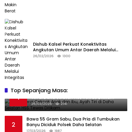
Dishub Kalsel Perkuat Konektivitas
Angkutan Umum Antar Daerah Melalui
Integritas
26/02/2026
1300
Top Sepanjang Masa:
Niat Melerai Cekcok Anak dan Ibu, Ayah
1
Tiri di Daha Selatan HSS Tewas Ditikam
26/03/2026
2141
Bawa 55 Gram Sabu, Dua Pria di Tumbukan
2
Banyu Diciduk Polsek Daha Selatan
17/03/2026
1987