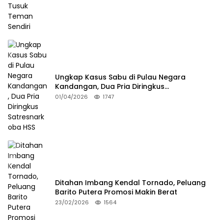
Ungkap Kasus Sabu di Pulau Negara
Kandangan, Dua Pria Diringkus
Satresnarkoba HSS
01/04/2026
1747
Ditahan Imbang Kendal Tornado, Peluang
Barito Putera Promosi Makin Berat
23/02/2026
1564