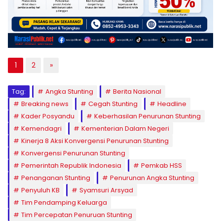
1
2
»
Tag:
Angka Stunting
Berita Nasional
Breaking news
Cegah Stunting
Headline
Kader Posyandu
Keberhasilan Penurunan Stunting
Kemendagri
Kementerian Dalam Negeri
Kinerja 8 Aksi Konvergensi Penurunan Stunting
Konvergensi Penurunan Stunting
Pemerintah Republik Indonesia
Pemkab HSS
Penanganan Stunting
Penurunan Angka Stunting
Penyuluh KB
Syamsuri Arsyad
Tim Pendamping Keluarga
Tim Percepatan Penuruan Stunting