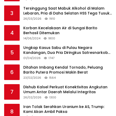
Tersinggung Saat Mabuk Alkohol di Malam
3
Lebaran, Pria di Daha Selatan HSS Tega Tusuk
Teman Sendiri
26/03/2026
1910
Korban Kecelakaan Air di Sungai Barito
4
Berhasil Ditemukan
14/06/2024
1800
Ungkap Kasus Sabu di Pulau Negara
5
Kandangan, Dua Pria Diringkus Satresnarkoba
HSS
01/04/2026
1747
Ditahan Imbang Kendal Tornado, Peluang
6
Barito Putera Promosi Makin Berat
23/02/2026
1564
Dishub Kalsel Perkuat Konektivitas Angkutan
7
Umum Antar Daerah Melalui Integritas
26/02/2026
1300
Iran Tolak Serahkan Uranium ke AS, Trump:
8
Kami Akan Ambil Paksa