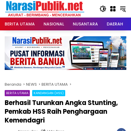
Langsung
ke
konten
BERITA UTAMA
NASIONAL
NUSANTARA
DAERAH
Beranda
NEWS
BERITA UTAMA
BERITA UTAMA
KANDANGAN (HSS)
Berhasil Turunkan Angka Stunting,
Pemkab HSS Raih Penghargaan
Kemendagri