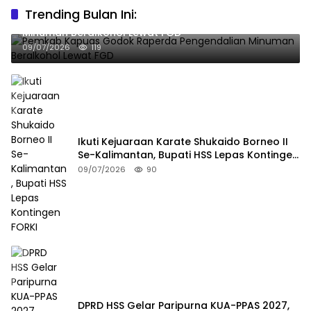
Trending Bulan Ini:
Pemkab Kapuas Godok Raperda Pengendalian
Minuman Beralkohol Lewat FGD
09/07/2026
119
Ikuti Kejuaraan Karate Shukaido Borneo II
Se-Kalimantan, Bupati HSS Lepas Kontingen
FORKI
09/07/2026
90
DPRD HSS Gelar Paripurna KUA-PPAS 2027,