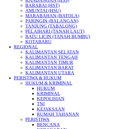
KANDANGAN (HSS)
BARABAI (HST)
AMUNTAI (HSU)
MARABAHAN (BATOLA)
PARINGIN (BALANGAN)
TANJUNG (TABALONG)
PELAIHARI (TANAH LAUT)
BATU LICIN (TANAH BUMBU)
KOTABARU
REGIONAL
KALIMANTAN SELATAN
KALIMANTAN TENGAH
KALIMANTAN TIMUR
KALIMANTAN BARAT
KALIMANTAN UTARA
PERISTIWA & HUKUM
HUKUM & KRIMINAL
HUKUM
KRIMINAL
KEPOLISIAN
TNI
KEJAKSAAN
RUMAH TAHANAN
PERISTIWA
BENCANA