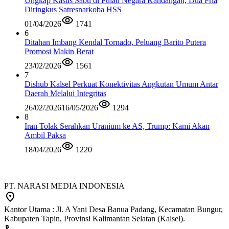
Ungkap Kasus Sabu di Pulau Negara Kandangan, Dua Pria
Diringkus Satresnarkoba HSS
01/04/2026
1741
6
Ditahan Imbang Kendal Tornado, Peluang Barito Putera
Promosi Makin Berat
23/02/2026
1561
7
Dishub Kalsel Perkuat Konektivitas Angkutan Umum Antar
Daerah Melalui Integritas
26/02/2026
16/05/2026
1294
8
Iran Tolak Serahkan Uranium ke AS, Trump: Kami Akan
Ambil Paksa
18/04/2026
1220
PT. NARASI MEDIA INDONESIA
Kantor Utama : Jl. A Yani Desa Banua Padang, Kecamatan Bungur,
Kabupaten Tapin, Provinsi Kalimantan Selatan (Kalsel).