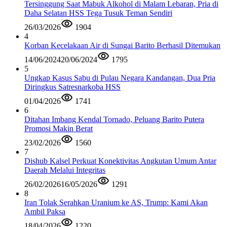
Tersinggung Saat Mabuk Alkohol di Malam Lebaran, Pria di
Daha Selatan HSS Tega Tusuk Teman Sendiri
26/03/2026
1904
4
Korban Kecelakaan Air di Sungai Barito Berhasil Ditemukan
14/06/2024
20/06/2024
1795
5
Ungkap Kasus Sabu di Pulau Negara Kandangan, Dua Pria
Diringkus Satresnarkoba HSS
01/04/2026
1741
6
Ditahan Imbang Kendal Tornado, Peluang Barito Putera
Promosi Makin Berat
23/02/2026
1560
7
Dishub Kalsel Perkuat Konektivitas Angkutan Umum Antar
Daerah Melalui Integritas
26/02/2026
16/05/2026
1291
8
Iran Tolak Serahkan Uranium ke AS, Trump: Kami Akan
Ambil Paksa
18/04/2026
1220