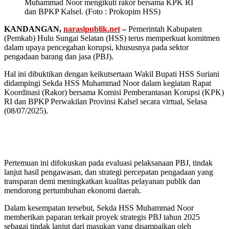
Muhammad Noor mengikuti rakor bersama KPK RI
dan BPKP Kalsel. (Foto : Prokopim HSS)
KANDANGAN,
narasipublik.net
–
Pemerintah Kabupaten
(Pemkab) Hulu Sungai Selatan (HSS) terus memperkuat komitmen
dalam upaya pencegahan korupsi, khususnya pada sektor
pengadaan barang dan jasa (PBJ).
Hal ini dibuktikan dengan keikutsertaan Wakil Bupati HSS Suriani
didampingi Sekda HSS Muhammad Noor dalam kegiatan Rapat
Koordinasi (Rakor) bersama Komisi Pemberantasan Korupsi (KPK)
RI dan BPKP Perwakilan Provinsi Kalsel secara virtual, Selasa
(08/07/2025).
Pertemuan ini difokuskan pada evaluasi pelaksanaan PBJ, tindak
lanjut hasil pengawasan, dan strategi percepatan pengadaan yang
transparan demi meningkatkan kualitas pelayanan publik dan
mendorong pertumbuhan ekonomi daerah.
Dalam kesempatan tersebut, Sekda HSS Muhammad Noor
memberikan paparan terkait proyek strategis PBJ tahun 2025
sebagai tindak lanjut dari masukan yang disampaikan oleh