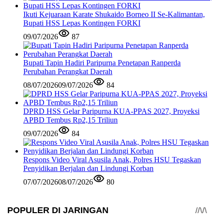
Ikuti Kejuaraan Karate Shukaido Borneo II Se-Kalimantan,
Bupati HSS Lepas Kontingen FORKI
09/07/2026
87
Bupati Tapin Hadiri Paripurna Penetapan Ranperda
Perubahan Perangkat Daerah
08/07/2026
09/07/2026
84
DPRD HSS Gelar Paripurna KUA-PPAS 2027, Proyeksi
APBD Tembus Rp2,15 Triliun
09/07/2026
84
Respons Video Viral Asusila Anak, Polres HSU Tegaskan
Penyidikan Berjalan dan Lindungi Korban
07/07/2026
08/07/2026
80