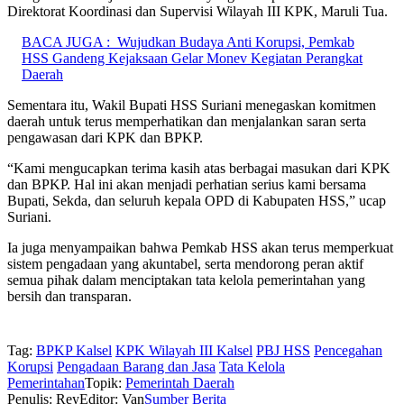
Direktorat Koordinasi dan Supervisi Wilayah III KPK, Maruli Tua.
BACA JUGA :
Wujudkan Budaya Anti Korupsi, Pemkab
HSS Gandeng Kejaksaan Gelar Monev Kegiatan Perangkat
Daerah
Sementara itu, Wakil Bupati HSS Suriani menegaskan komitmen
daerah untuk terus memperhatikan dan menjalankan saran serta
pengawasan dari KPK dan BPKP.
“Kami mengucapkan terima kasih atas berbagai masukan dari KPK
dan BPKP. Hal ini akan menjadi perhatian serius kami bersama
Bupati, Sekda, dan seluruh kepala OPD di Kabupaten HSS,” ucap
Suriani.
Ia juga menyampaikan bahwa Pemkab HSS akan terus memperkuat
sistem pengadaan yang akuntabel, serta mendorong peran aktif
semua pihak dalam menciptakan tata kelola pemerintahan yang
bersih dan transparan.
Tag:
BPKP Kalsel
KPK Wilayah III Kalsel
PBJ HSS
Pencegahan
Korupsi
Pengadaan Barang dan Jasa
Tata Kelola
Pemerintahan
Topik:
Pemerintah Daerah
Penulis: Rey
Editor: Van
Sumber Berita