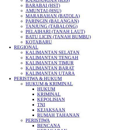
KANDANGAN (HSS)
BARABAI (HST)
AMUNTAI (HSU)
MARABAHAN (BATOLA)
PARINGIN (BALANGAN)
TANJUNG (TABALONG)
PELAIHARI (TANAH LAUT)
BATU LICIN (TANAH BUMBU)
KOTABARU
REGIONAL
KALIMANTAN SELATAN
KALIMANTAN TENGAH
KALIMANTAN TIMUR
KALIMANTAN BARAT
KALIMANTAN UTARA
PERISTIWA & HUKUM
HUKUM & KRIMINAL
HUKUM
KRIMINAL
KEPOLISIAN
TNI
KEJAKSAAN
RUMAH TAHANAN
PERISTIWA
BENCANA